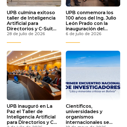
UPB culmina exitoso
UPB conmemora los
taller de Inteligencia
100 años del Ing. Julio
Artificial para
León Prado con la
Directorios y C-Suite
inauguración del
28 de julio de 2026
6 de julio de 2026
en sus tres campus a
nuevo frontis de su
nivel nacional
Biblioteca Central
UPB inauguró en La
Científicos,
Paz el Taller de
universidades y
Inteligencia Artificial
organismos
para Directorios y C-
internacionales se