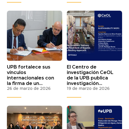
tecnológicas en
Bolivia
UPB fortalece sus
El Centro de
vínculos
investigación CeOL
internacionales con
de la UPB publica
la firma de un
investigación
26 de marzo de 2026
19 de marzo de 2026
convenio con la
internacional sobre
Cámara de Comercio
optimización
Española
logística en el Banco
de Alimentos de
Bogotá