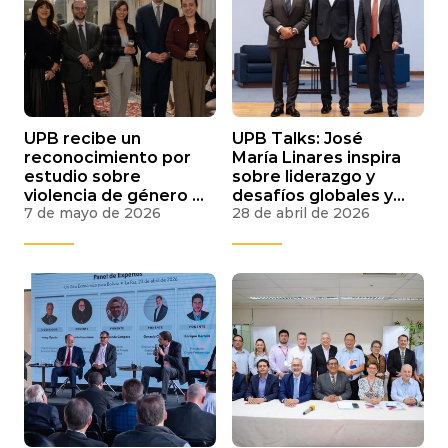
UPB recibe un
UPB Talks: José
reconocimiento por
María Linares inspira
estudio sobre
sobre liderazgo y
violencia de género y
desafíos globales y
7 de mayo de 2026
28 de abril de 2026
convivencia escolar
reconoce a
en La Paz
estudiantes UPB por
pasantías Santander