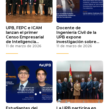
UPB, FEPC e ICAM
Docente de
lanzan el primer
Ingeniería Civil de la
Censo Empresarial
UPB expone
de Inteligencia
investigación sobre
11 de marzo de 2026
11 de marzo de 2026
Artificial en
reúso de aguas
Cochabamba para
residuales en
medir su adopción
seminario nacional
de saneamiento
Estudiantes del
La UPB participa en