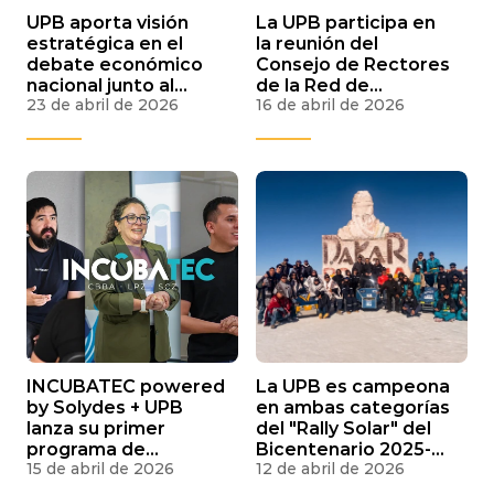
UPB aporta visión
La UPB participa en
estratégica en el
la reunión del
debate económico
Consejo de Rectores
nacional junto al
de la Red de
23 de abril de 2026
16 de abril de 2026
Harvard Growth Lab
Innovación de Santa
y expertos
Cruz
internacionales
INCUBATEC powered
La UPB es campeona
by Solydes + UPB
en ambas categorías
lanza su primer
del "Rally Solar" del
programa de
Bicentenario 2025-
15 de abril de 2026
12 de abril de 2026
incubación de
2026
startups