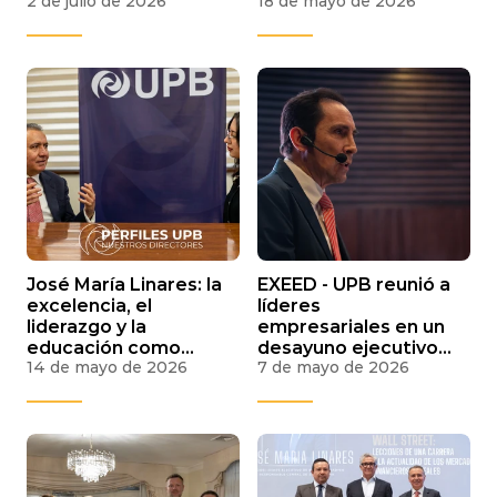
2 de julio de 2026
18 de mayo de 2026
Suite dirigido a altos
reúnen en La Paz
ejecutivos
para debatir el futuro
del litio, los minerales
críticos y el agua en
Bolivia
José María Linares: la
EXEED - UPB reunió a
excelencia, el
líderes
liderazgo y la
empresariales en un
educación como
desayuno ejecutivo
14 de mayo de 2026
7 de mayo de 2026
claves del éxito
sobre perspectivas
profesional y
económicas y toma
nacional
de decisiones en
2026