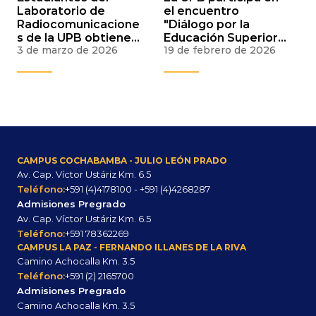
Laboratorio de
el encuentro
Radiocomunicacione
"Diálogo por la
s de la UPB obtienen
Educación Superior"
3 de marzo de 2026
19 de febrero de 2026
becas para
para fortalecer el
conferencia IEEE en
sistema universitario
Brasil
boliviano
CAMPUS COCHABAMBA - JULIO LEÓN PRADO
Av. Cap. Víctor Ustáriz Km. 6.5
Teléfono:
+591 (4)4178100 - +591 (4)4268287
Admisiones Pregrado
Av. Cap. Víctor Ustáriz Km. 6.5
Teléfono:
+591 78362269
CAMPUS LA PAZ - FERNANDO ILLANES DE LA RIVA
Camino Achocalla Km. 3.5
Teléfono:
+591 (2) 2165700
Admisiones Pregrado
Camino Achocalla Km. 3.5