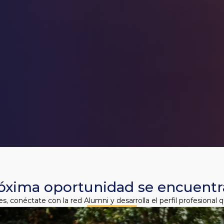
óxima oportunidad se encuentr
es, conéctate con la red Alumni y desarrolla el perfil profesional