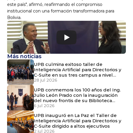
este país", afirmó, reafirmando el compromiso 
institucional con una formación transformadora para 
Bolivia.
Más noticias
UPB culmina exitoso taller de
Inteligencia Artificial para Directorios y
C-Suite en sus tres campus a nivel
nacional
28 jul 2026
UPB conmemora los 100 años del Ing.
Julio León Prado con la inauguración
del nuevo frontis de su Biblioteca
Central
6 jul 2026
UPB inauguró en La Paz el Taller de
Inteligencia Artificial para Directorios y
C-Suite dirigido a altos ejecutivos
2 jul 2026