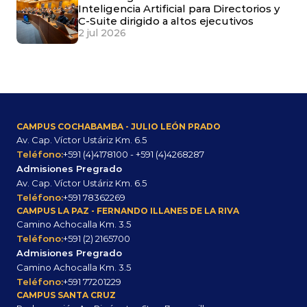
Inteligencia Artificial para Directorios y
C-Suite dirigido a altos ejecutivos
2 jul 2026
CAMPUS COCHABAMBA - JULIO LEÓN PRADO
Av. Cap. Víctor Ustáriz Km. 6.5
Teléfono:
+591 (4)4178100 - +591 (4)4268287
Admisiones Pregrado
Av. Cap. Víctor Ustáriz Km. 6.5
Teléfono:
+591 78362269
CAMPUS LA PAZ - FERNANDO ILLANES DE LA RIVA
Camino Achocalla Km. 3.5
Teléfono:
+591 (2) 2165700
Admisiones Pregrado
Camino Achocalla Km. 3.5
Teléfono:
+591 77201229
CAMPUS SANTA CRUZ