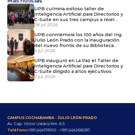
Más noticias
UPB culmina exitoso taller de
Inteligencia Artificial para Directorios y
C-Suite en sus tres campus a nivel
nacional
28 jul 2026
UPB conmemora los 100 años del Ing.
Julio León Prado con la inauguración
del nuevo frontis de su Biblioteca
Central
6 jul 2026
UPB inauguró en La Paz el Taller de
Inteligencia Artificial para Directorios y
C-Suite dirigido a altos ejecutivos
2 jul 2026
CAMPUS COCHABAMBA - JULIO LEÓN PRADO
Av. Cap. Víctor Ustáriz Km. 6.5
Teléfono:
+591 (4)4178100 - +591 (4)4268287