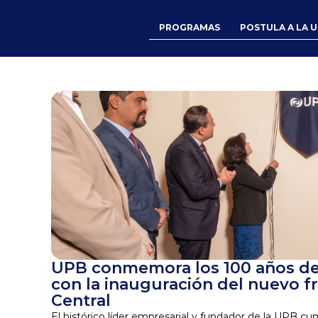
PROGRAMAS
POSTULA A LA 
UPB conmemora los 100 años del 
con la inauguración del nuevo fr
Central
El histórico líder empresarial y fundador de la UPB cump