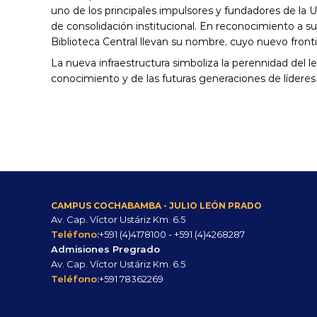
uno de los principales impulsores y fundadores de la U
de consolidación institucional. En reconocimiento a 
Biblioteca Central llevan su nombre, cuyo nuevo fronti
La nueva infraestructura simboliza la perennidad del le
conocimiento y de las futuras generaciones de líderes 
CAMPUS COCHABAMBA - JULIO LEÓN PRADO
Av. Cap. Víctor Ustáriz Km. 6.5
Teléfono:
+591 (4)4178100 - +591 (4)4268287
Admisiones Pregrado
Av. Cap. Víctor Ustáriz Km. 6.5
Teléfono:
+591 78362269