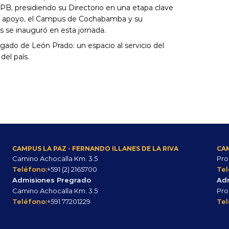
PB, presidiendo su Directorio en una etapa clave 
su apoyo, el Campus de Cochabamba y su 
s se inauguró en esta jornada.
gado de León Prado: un espacio al servicio del 
del país.
CAMPUS LA PAZ - FERNANDO ILLANES DE LA RIVA
CA
Camino Achocalla Km. 3.5
Pro
Teléfono:
+591 (2) 2165700
Tel
Admisiones Pregrado
Ad
Camino Achocalla Km. 3.5
Pro
Teléfono:
+591 77201229
Tel