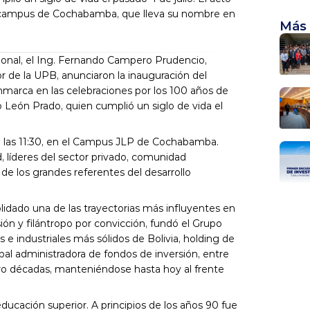
 el campus de Cochabamba, que lleva su nombre en 
Más 
ional, el Ing. Fernando Campero Prudencio, 
r de la UPB, anunciaron la inauguración del 
 enmarca en las celebraciones por los 100 años de 
o León Prado, quien cumplió un siglo de vida el 
, a las 11:30, en el Campus JLP de Cochabamba. 
, líderes del sector privado, comunidad 
e los grandes referentes del desarrollo 
lidado una de las trayectorias más influyentes en 
sión y filántropo por convicción, fundó el Grupo 
e industriales más sólidos de Bolivia, holding de 
l administradora de fondos de inversión, entre 
o décadas, manteniéndose hasta hoy al frente 
ucación superior. A principios de los años 90 fue 