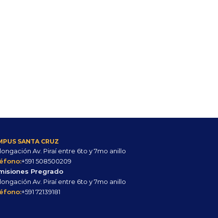
MPUS SANTA CRUZ
longación Av. Piraí entre 6to y 7mo anillo
éfono:
+591 508500209
misiones Pregrado
longación Av. Piraí entre 6to y 7mo anillo
éfono:
+591 72139181