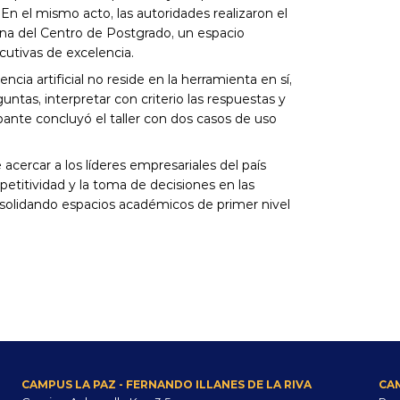
En el mismo acto, las autoridades realizaron el 
na del Centro de Postgrado, un espacio 
cutivas de excelencia.
ncia artificial no reside en la herramienta en sí, 
ntas, interpretar con criterio las respuestas y 
pante concluyó el taller con dos casos de uso 
cercar a los líderes empresariales del país 
titividad y la toma de decisiones en las 
solidando espacios académicos de primer nivel 
CAMPUS LA PAZ - FERNANDO ILLANES DE LA RIVA
CA