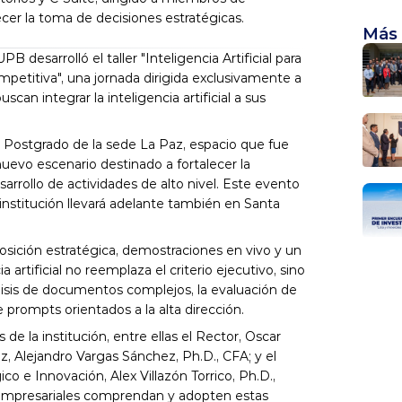
lecer la toma de decisiones estratégicas.
Más 
desarrolló el taller "Inteligencia Artificial para 
ompetitiva", una jornada dirigida exclusivamente a 
an integrar la inteligencia artificial a sus 
e Postgrado de la sede La Paz, espacio que fue 
evo escenario destinado a fortalecer la 
rrollo de actividades de alto nivel. Este evento 
institución llevará adelante también en Santa 
sición estratégica, demostraciones en vivo y un 
 artificial no reemplaza el criterio ejecutivo, sino 
álisis de documentos complejos, la evaluación de 
de prompts orientados a la alta dirección.
 la institución, entre ellas el Rector, Oscar 
z, Alejandro Vargas Sánchez, Ph.D., CFA; y el 
 e Innovación, Alex Villazón Torrico, Ph.D., 
 empresariales comprendan y adopten estas 