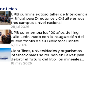
noticias
UPB culmina exitoso taller de Inteligencia
Artificial para Directorios y C-Suite en sus
tres campus a nivel nacional
28 jul 2026
UPB conmemora los 100 años del Ing.
Julio León Prado con la inauguración del
nuevo frontis de su Biblioteca Central
6 jul 2026
Científicos, universidades y organismos
internacionales se reúnen en La Paz para
debatir el futuro del litio, los minerales
críticos y el agua en Bolivia
18 may 2026