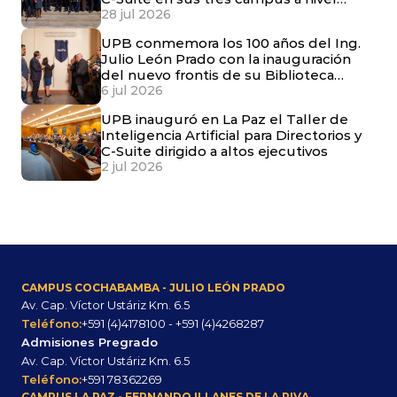
nacional
28 jul 2026
UPB conmemora los 100 años del Ing.
Julio León Prado con la inauguración
del nuevo frontis de su Biblioteca
Central
6 jul 2026
UPB inauguró en La Paz el Taller de
Inteligencia Artificial para Directorios y
C-Suite dirigido a altos ejecutivos
2 jul 2026
CAMPUS COCHABAMBA - JULIO LEÓN PRADO
Av. Cap. Víctor Ustáriz Km. 6.5
Teléfono:
+591 (4)4178100 - +591 (4)4268287
Admisiones Pregrado
Av. Cap. Víctor Ustáriz Km. 6.5
Teléfono:
+591 78362269
CAMPUS LA PAZ - FERNANDO ILLANES DE LA RIVA