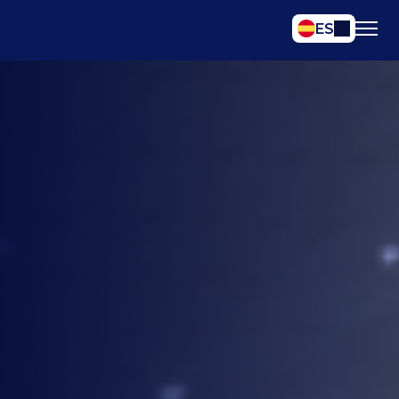
Select Language
ES